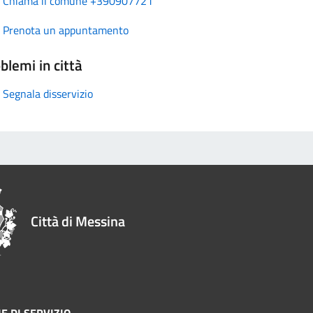
Chiama il comune +390907721
Prenota un appuntamento
blemi in città
Segnala disservizio
Città di Messina
E DI SERVIZIO