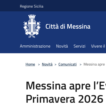
Salta al contenuto principale
Regione Sicilia
Città di Messina
Amministrazione
Novità
Servizi
Vivere 
Home
>
Novità
>
Comunicati
>
Messina apre l
Messina apre l’E
Primavera 2026 d