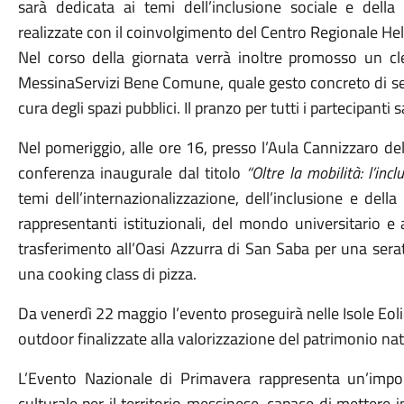
sarà dedicata ai temi dell’inclusione sociale e della s
realizzate con il coinvolgimento del Centro Regionale Hel
Nel corso della giornata verrà inoltre promosso un cl
MessinaServizi Bene Comune, quale gesto concreto di sens
cura degli spazi pubblici. Il pranzo per tutti i partecipanti
Nel pomeriggio, alle ore 16, presso l’Aula Cannizzaro dell
conferenza inaugurale dal titolo
“Oltre la mobilità: l’in
temi dell’internazionalizzazione, dell’inclusione e dell
rappresentanti istituzionali, del mondo universitario e 
trasferimento all’Oasi Azzurra di San Saba per una serat
una cooking class di pizza.
Da venerdì 22 maggio l’evento proseguirà nelle Isole Eolie
outdoor finalizzate alla valorizzazione del patrimonio natur
L’Evento Nazionale di Primavera rappresenta un’impo
culturale per il territorio messinese, capace di mettere 