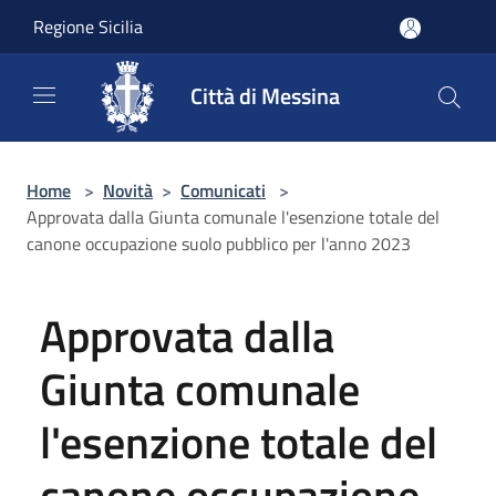
Salta al contenuto principale
Regione Sicilia
Città di Messina
Home
>
Novità
>
Comunicati
>
Approvata dalla Giunta comunale l'esenzione totale del
canone occupazione suolo pubblico per l'anno 2023
Approvata dalla
Giunta comunale
l'esenzione totale del
canone occupazione