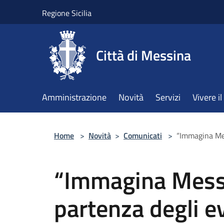
Salta al contenuto principale
Regione Sicilia
Città di Messina
Amministrazione
Novità
Servizi
Vivere 
Home
>
Novità
>
Comunicati
>
“Immagina Mes
“Immagina Messi
partenza degli ev