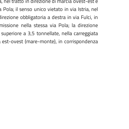
ia, nel tratto in direzione di marcia ovest-est e
ola; il senso unico vietato in via Istria, nel
direzione obbligatoria a destra in via Fulci, in
missione nella stessa via Pola; la direzione
o superiore a 3,5 tonnellate, nella carreggiata
cia est-ovest (mare-monte), in corrispondenza