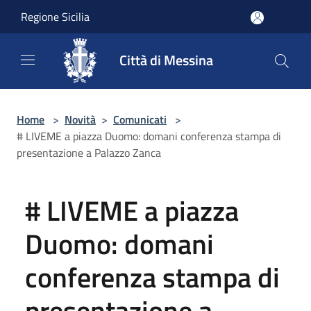
Salta al contenuto principale
Regione Sicilia
Città di Messina
Home
>
Novità
>
Comunicati
>
# LIVEME a piazza Duomo: domani conferenza stampa di
presentazione a Palazzo Zanca
# LIVEME a piazza
Duomo: domani
conferenza stampa di
presentazione a