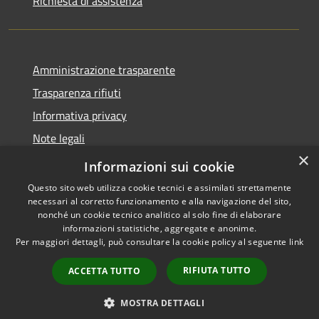
Richiesta di assistenza
Amministrazione trasparente
Trasparenza rifiuti
Informativa privacy
Note legali
×
Dichiarazione di accessibilità
Informazioni sui cookie
Questo sito web utilizza cookie tecnici e assimilati strettamente
necessari al corretto funzionamento e alla navigazione del sito,
nonché un cookie tecnico analitico al solo fine di elaborare
informazioni statistiche, aggregate e anonime.
RSS
Copyright © 2026 • Città di
Per maggiori dettagli, può consultare la cookie policy al seguente
link
Accessibilità
Messina • Powered by
Privacy
Municipium
Accesso
•
RIFIUTA TUTTO
ACCETTA TUTTO
Cookie
redazione
Mappa del sito
MOSTRA DETTAGLI