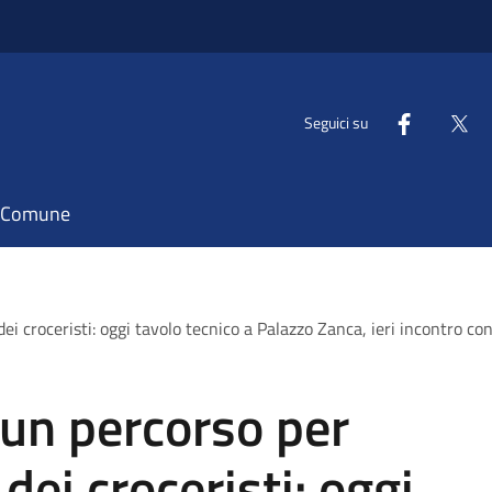
Seguici su
il Comune
ei croceristi: oggi tavolo tecnico a Palazzo Zanca, ieri incontro con 
 un percorso per
 dei croceristi: oggi