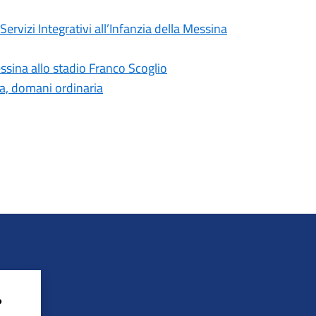
ervizi Integrativi all’Infanzia della Messina
ssina allo stadio Franco Scoglio
ia, domani ordinaria
?