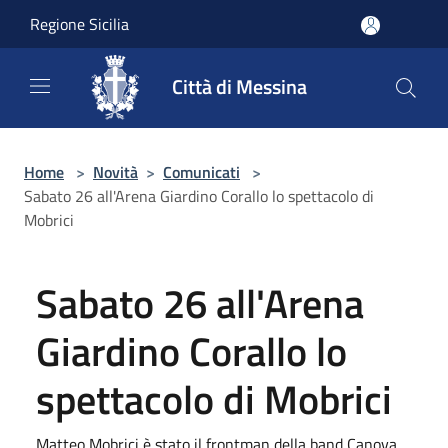
Salta al contenuto principale
Regione Sicilia
Città di Messina
Home
>
Novità
>
Comunicati
>
Sabato 26 all'Arena Giardino Corallo lo spettacolo di
Mobrici
Sabato 26 all'Arena
Giardino Corallo lo
spettacolo di Mobrici
Matteo Mobrici è stato il frontman della band Canova