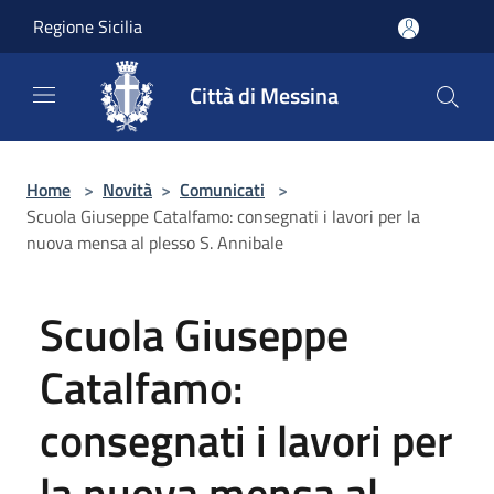
Salta al contenuto principale
Regione Sicilia
Città di Messina
Home
>
Novità
>
Comunicati
>
Scuola Giuseppe Catalfamo: consegnati i lavori per la
nuova mensa al plesso S. Annibale
Scuola Giuseppe
Catalfamo:
consegnati i lavori per
la nuova mensa al