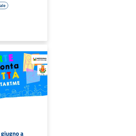
rale
 giugno a