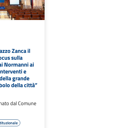
azzo Zanca il
cus sulla
ai Normanni ai
interventi e
 della grande
bolo della città”
inato dal Comune
tituzionale