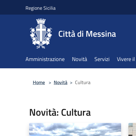
Salta al contenuto principale
Regione Sicilia
Città di Messina
Amministrazione
Novità
Servizi
Vivere 
Home
>
Novità
>
Cultura
Novità: Cultura