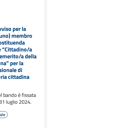
viso per la
 (uno) membro
costituenda
“Cittadino/a
nemerito/a della
ina” per la
sionale di
ria cittadina
l bando è fissata
 31 luglio 2024.
rale