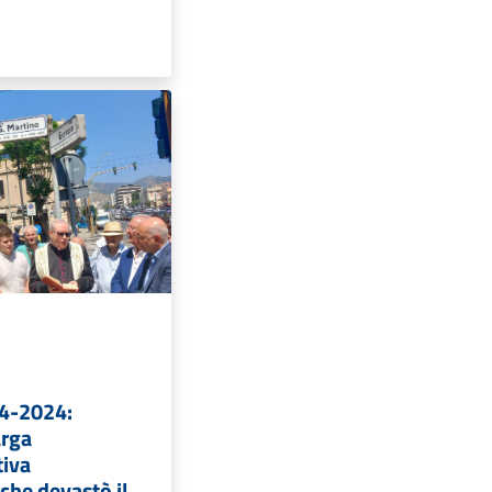
24-2024:
arga
iva
 che devastò il