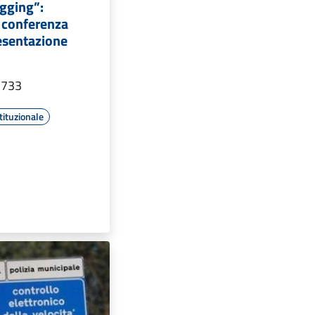
gging”:
 conferenza
esentazione
 733
tituzionale