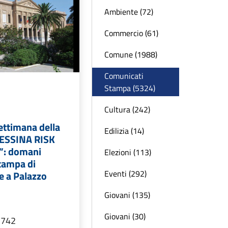
Ambiente (72)
Commercio (61)
Comune (1988)
Comunicati
Stampa (5324)
Cultura (242)
ettimana della
Edilizia (14)
MESSINA RISK
”: domani
Elezioni (113)
tampa di
Eventi (292)
e a Palazzo
Giovani (135)
Giovani (30)
 742