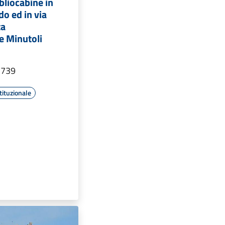
bliocabine in
do ed in via
ta
e Minutoli
 739
tituzionale