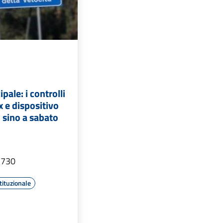
pale: i controlli
 e dispositivo
 sino a sabato
 730
tituzionale