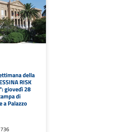
ettimana della
MESSINA RISK
: giovedì 28
tampa di
e a Palazzo
 736