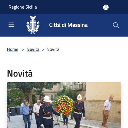
Salta al contenuto principale
Regione Sicilia
Città di Messina
Home
>
Novità
>
Novità
Novità