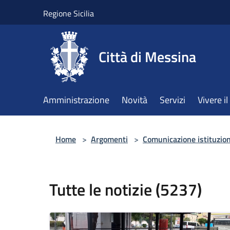
Salta al contenuto principale
Regione Sicilia
Città di Messina
Amministrazione
Novità
Servizi
Vivere 
Home
>
Argomenti
>
Comunicazione istituzio
Tutte le notizie (5237)