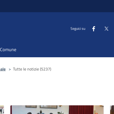
Seguici su
il Comune
nale
>
Tutte le notizie (5237)